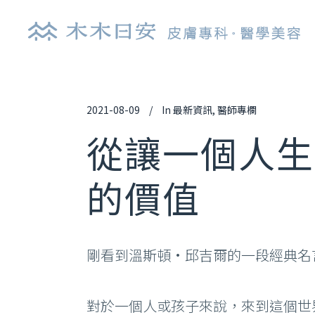
2021-08-09
In
最新資訊
,
醫師專欄
探索皮秒雷射
肉
從讓一個人生
鉺雅鉻雷射
玻
的價值
UP雷射
逆
染料雷射
舒
光纖雷射
艾
剛看到溫斯頓·邱吉爾的一段經典名
亞歷山大雷射
喬
清新光雷射
白
對於一個人或孩子來說，來到這個世