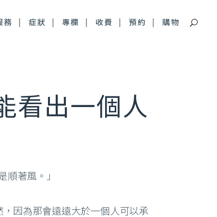
服務
症狀
專欄
收費
預約
購物
痘疤特別門診
能看出一個人
深層痘疤 皮下剝離
青春痘疤痕 複合式治療
不是順著風。」
然，因為那會遠遠大於一個人可以承