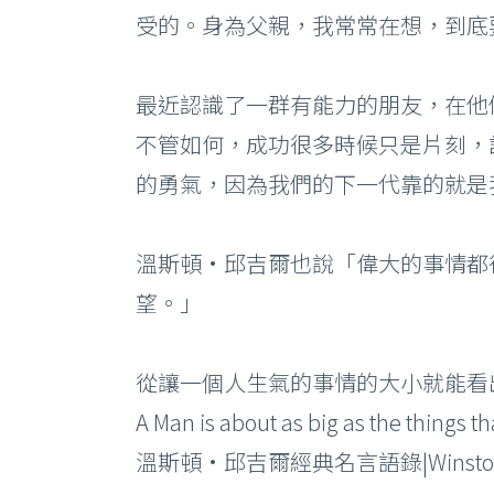
–
受的。身為父親，我常常在想，到底
最近認識了一群有能力的朋友，在他
鳳凰電波
臉
不管如何，成功很多時候只是片刻，
海芙音波
刺
的勇氣，因為我們的下一代靠的就是
Ｕ
注
溫斯頓·邱吉爾也說「偉大的事情都很
電
望。」
從讓一個人生氣的事情的大小就能看
A Man is about as big as the things 
溫斯頓·邱吉爾經典名言語錄|Winston Chu