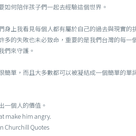
要如何陪伴孩子們一起去經驗這個世界。
們身上我看見每個人都有屬於自己的過去與現實的
部雷射 術前後注意事項
許多的失敗也未必致命，重要的是我們台灣的每一
青雷射 術前後注意事項
我們來守護。
Ｐ/ 鉺雅鉻 術前後注意事項
射微整形 術前後須知
簡單，而且大多數都可以被凝結成一個簡單的單詞：自
音波拉提 術前後須知
出一個人的價值。
that make him angry.
rchill Quotes