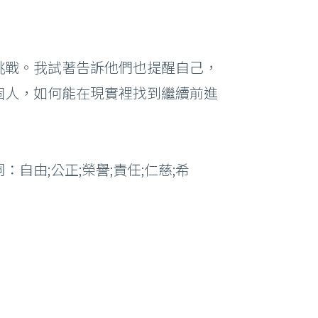
挑戰。我試著告訴他們也提醒自己，
個人，如何能在現實裡找到繼續前進
由;公正;榮譽;責任;仁慈;希