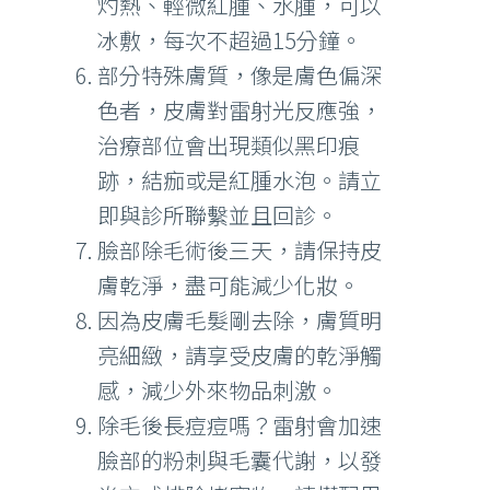
灼熱、輕微紅腫、水腫，可以
冰敷，每次不超過15分鐘。
部分特殊膚質，像是膚色偏深
色者，皮膚對雷射光反應強，
治療部位會出現類似黑印痕
跡，結痂或是紅腫水泡。請立
即與診所聯繫並且回診。
臉部除毛術後三天，請保持皮
膚乾淨，盡可能減少化妝。
因為皮膚毛髮剛去除，膚質明
亮細緻，請享受皮膚的乾淨觸
感，減少外來物品刺激。
除毛後長痘痘嗎？雷射會加速
臉部的粉刺與毛囊代謝，以發