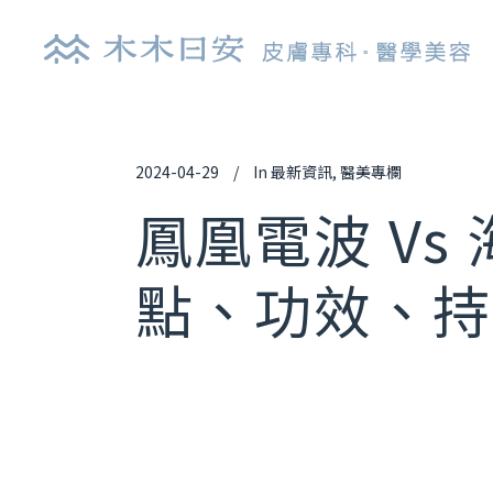
2024-04-29
In
最新資訊
,
醫美專欄
探索皮秒雷射
肉
鳳凰電波 V
鉺雅鉻雷射
玻
點、功效、持
UP雷射
逆
染料雷射
舒
光纖雷射
艾
亞歷山大雷射
喬
清新光雷射
白