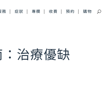
服務
症狀
專欄
收費
預約
購物
痘疤特別門診
南：治療優缺
深層痘疤 皮下剝離
青春痘疤痕 複合式治療