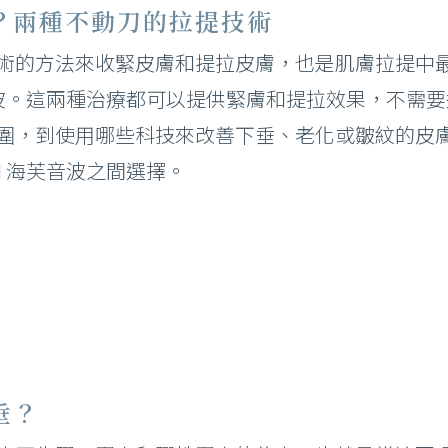
？兩種不動刀的拉提技術
術的方法來收緊皮膚和提拉皮膚，也是肌膚拉提中
波。這兩種治療都可以提供緊膚和提拉效果，不需
部雷射 術前後注意事項
圍，到使用哪些科技來改善下垂、老化或皺紋的皮
青雷射 術前後注意事項
X 和 海芙音波之間選擇。
Ｐ/ 鉺雅鉻 術前後注意事項
射微整形 術前後須知
音波拉提 術前後須知
垂？