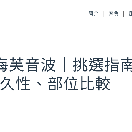
簡介
案例
毒桿菌
徹底控油：清新光雷射
s 海芙音波｜挑選指
尿酸
皮膚管理：醫療級果酸
久性、部位比較
時針
皮膚管理：醫療級清痘
顏萃
麗斯精靈針
雅露膠原蛋白針
皙微針注射