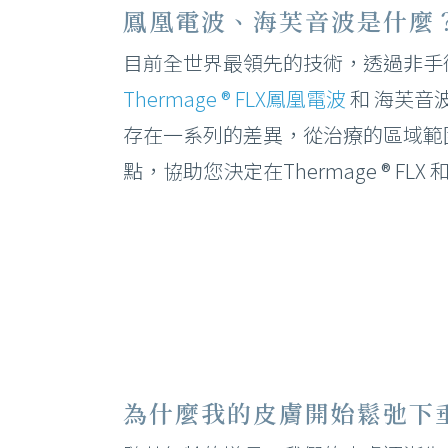
鳳凰電波、海芙音波是什麼
–
目前全世界最領先的技術，透過非手
Thermage ® FLX鳳凰電波
和 海芙音
鳳凰電波
臉
存在一系列的差異，從治療的區域範
海芙音波
刺
點，協助您決定在Thermage ® FL
Ｕ
注
電
為什麼我的皮膚開始鬆弛下