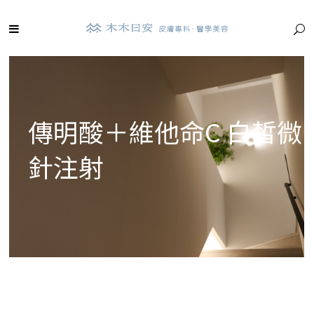
傳明酸＋維他命C 白皙微
針注射