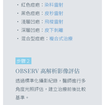
・ 紅色痘疤：
染料雷射
・ 黑色痘疤：
皮秒雷射
・ 淺層凹疤：
飛梭雷射
・ 深層凹疤：
皮下剝離
・ 混合型痘疤：
複合式治療
步驟２
OBSERV 高解析影像評估
透過標準化攝影紀錄，醫師進行多
角度光照評估，建立治療前後比較
基準。