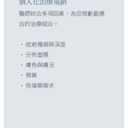
個人化治療規劃
醫師綜合多項因素，為您規劃最適
合的治療組合。
・ 痘疤種類與深度
・ 分佈面積
・ 膚色與膚況
・ 預算
・ 恢復期需求