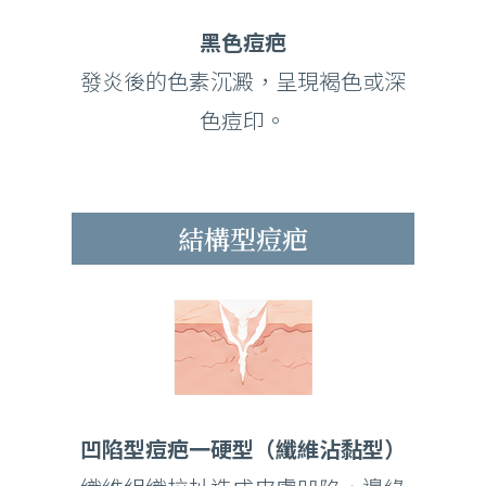
黑色痘疤
發炎後的色素沉澱，呈現褐色或深
色痘印。
結構型痘疤
凹陷型痘疤一硬型（纖維沾黏型）