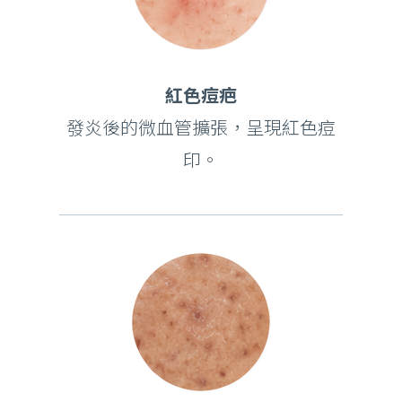
紅色痘疤
發炎後的微血管擴張，呈現紅色痘
印。