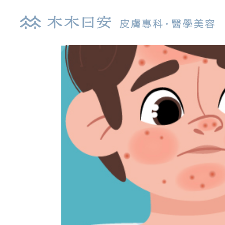
探索皮秒雷射
肉
鉺雅鉻雷射
玻
UP雷射
逆
染料雷射
舒
光纖雷射
艾
亞歷山大雷射
喬
清新光雷射
白