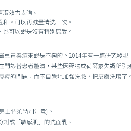
清潔效力太強。
溫和。可以再減量清洗一次。
，也可以說是沒有特別感受。
嚴重青春痘來說是不夠的。2014年有一篇研究發
在門診替患者釐清，某些因藥物或荷爾蒙失調所引
痘痘的問題，而不自覺地加強洗臉，把皮膚洗壞了
(男士們須特別注意)。
致粉刺或「敏感肌」的洗面乳。