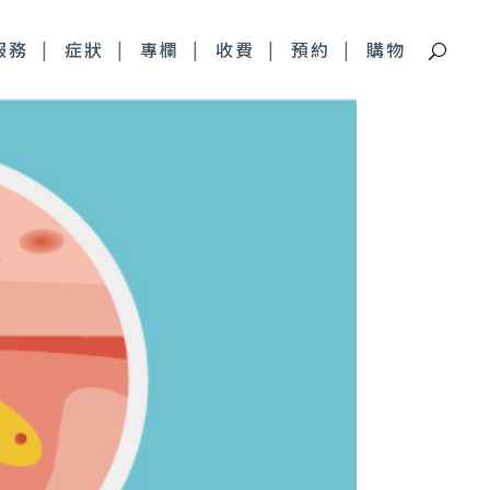
服務
症狀
專欄
收費
預約
購物
痘疤特別門診
深層痘疤 皮下剝離
青春痘疤痕 複合式治療