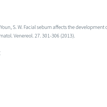
. & Youn, S. W. Facial sebum affects the development 
atol. Venereol. 27. 301-306 (2013).
文