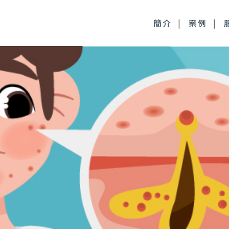
簡介
案例
毒桿菌
徹底控油：清新光雷射
尿酸
皮膚管理：醫療級果酸
時針
皮膚管理：醫療級清痘
顏萃
麗斯精靈針
雅露膠原蛋白針
皙微針注射