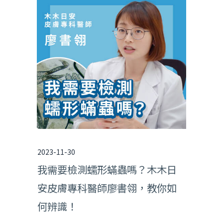
2023-11-30
我需要檢測蠕形蟎蟲嗎？木木日
安皮膚專科醫師廖書翎，教你如
何辨識！