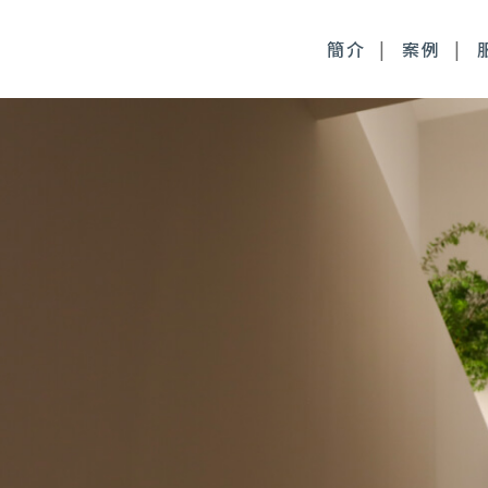
簡介
案例
毒桿菌
徹底控油：清新光雷射
尿酸
皮膚管理：醫療級果酸
時針
皮膚管理：醫療級清痘
顏萃
麗斯精靈針
雅露膠原蛋白針
皙微針注射