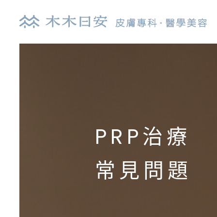
探索皮秒雷射
肉
鉺雅鉻雷射
玻
UP雷射
逆
PRP治療
染料雷射
舒
常見問題
光纖雷射
艾
亞歷山大雷射
喬
清新光雷射
白