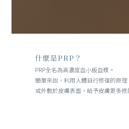
–
鳳凰電波
臉
海芙音波
刺
Ｕ
什麼是PRP？
注
PRP全名為高濃度血小板血漿。
電
簡單來說，利用人體自行修復的原理
或外敷於皮膚表面，給予皮膚更多修