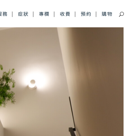
服務
症狀
專欄
收費
預約
購物
痘疤特別門診
深層痘疤 皮下剝離
青春痘疤痕 複合式治療