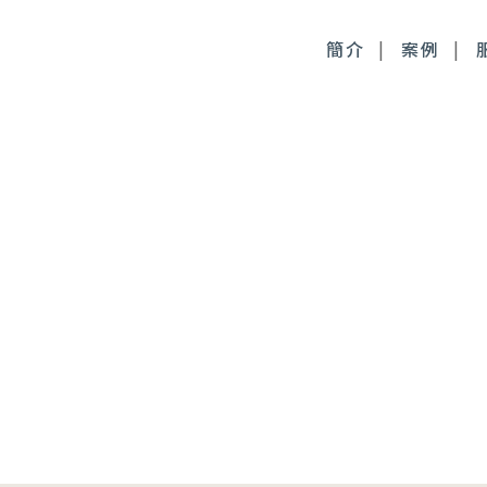
簡介
案例
毒桿菌
徹底控油：清新光雷射
尿酸
皮膚管理：醫療級果酸
時針
皮膚管理：醫療級清痘
顏萃
麗斯精靈針
雅露膠原蛋白針
皙微針注射