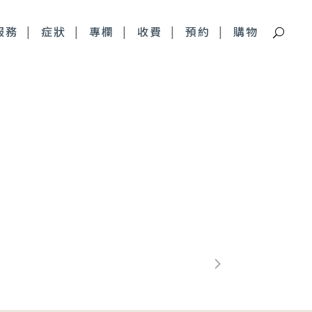
服務
症狀
專欄
收費
預約
購物
痘疤特別門診
深層痘疤 皮下剝離
青春痘疤痕 複合式治療