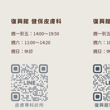
–
復興館 健保皮膚科
復興
鳳凰電波
臉
週一到五：14:00～19:50
週一到五：
海芙音波
刺
週六：11:00～14:20
週六：10:
Ｕ
週日：休診
週日：
注
電