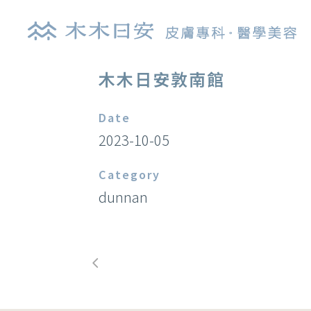
木木日安敦南館
Date
探索皮秒雷射
肉
2023-10-05
鉺雅鉻雷射
玻
Category
UP雷射
逆
dunnan
染料雷射
舒
光纖雷射
艾
亞歷山大雷射
喬
清新光雷射
白