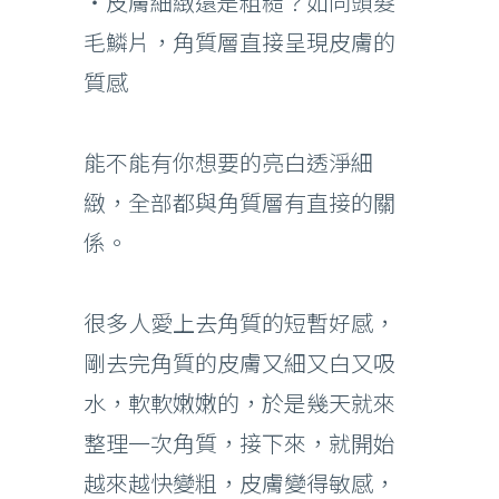
・皮膚細緻還是粗糙？如同頭髮
毛鱗片，角質層直接呈現皮膚的
質感
能不能有你想要的亮白透淨細
緻，全部都與角質層有直接的關
係。
很多人愛上去角質的短暫好感，
剛去完角質的皮膚又細又白又吸
水，軟軟嫩嫩的，於是幾天就來
整理一次角質，接下來，就開始
越來越快變粗，皮膚變得敏感，