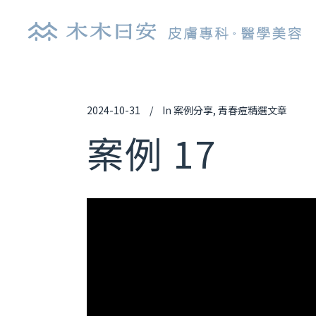
2024-10-31
In
案例分享
,
青春痘精選文章
探索皮秒雷射
肉
案例 17
鉺雅鉻雷射
玻
UP雷射
逆
染料雷射
舒
光纖雷射
艾
亞歷山大雷射
喬
清新光雷射
白