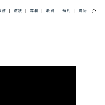
服務
症狀
專欄
收費
預約
購物
痘疤特別門診
深層痘疤 皮下剝離
青春痘疤痕 複合式治療