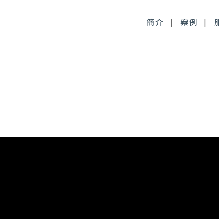
簡介
案例
毒桿菌
徹底控油：清新光雷射
尿酸
皮膚管理：醫療級果酸
時針
皮膚管理：醫療級清痘
顏萃
麗斯精靈針
雅露膠原蛋白針
皙微針注射