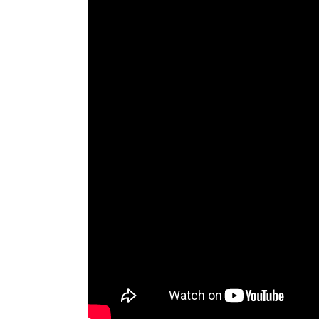
–
鳳凰電波
臉
海芙音波
刺
Ｕ
注
電