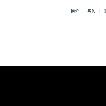
簡介
案例
毒桿菌
徹底控油：清新光雷射
尿酸
皮膚管理：醫療級果酸
時針
皮膚管理：醫療級清痘
顏萃
麗斯精靈針
雅露膠原蛋白針
皙微針注射