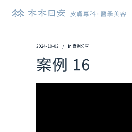
2024-10-02
In
案例分享
探索皮秒雷射
肉
案例 16
鉺雅鉻雷射
玻
UP雷射
逆
染料雷射
舒
光纖雷射
艾
亞歷山大雷射
喬
清新光雷射
白