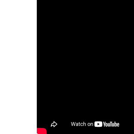
–
鳳凰電波
臉
海芙音波
刺
Ｕ
注
電