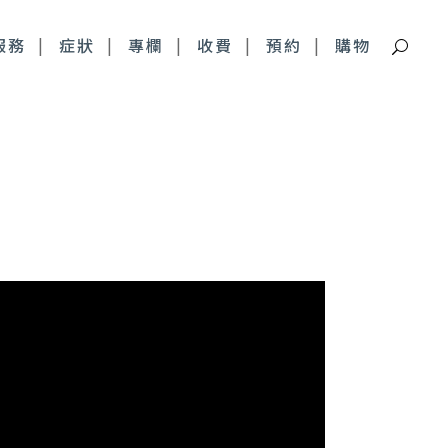
服務
症狀
專欄
收費
預約
購物
痘疤特別門診
深層痘疤 皮下剝離
青春痘疤痕 複合式治療